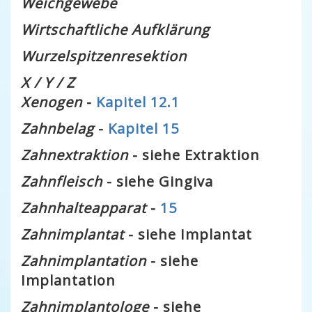
Weichgewebe
Wirtschaftliche Aufklärung
Wurzelspitzenresektion
X / Y / Z
Xenogen
-
Kapitel 12.1
Zahnbelag
-
Kapitel 15
Zahnextraktion
- siehe Extraktion
Zahnfleisch
- siehe Gingiva
Zahnhalteapparat
-
15
Zahnimplantat
- siehe Implantat
Zahnimplantation
- siehe
Implantation
Zahnimplantologe
- siehe