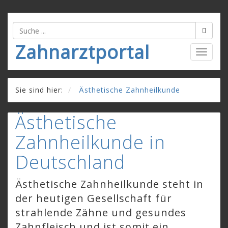
Zahnarztportal
Togg
navig
Sie sind hier:
Ästhetische Zahnheilkunde
Ästhetische
Zahnheilkunde in
Deutschland
Ästhetische Zahnheilkunde steht in
der heutigen Gesellschaft für
strahlende Zähne und gesundes
Zahnfleisch und ist somit ein