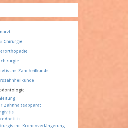
narzt
-Chirurgie
ferorthopädie
lchirurgie
hetische Zahnheilkunde
erszahnheilkunde
odontologie
nleitung
r Zahnhalteapparat
ngivitis
rodontitis
irurgische Kronenverlängerung