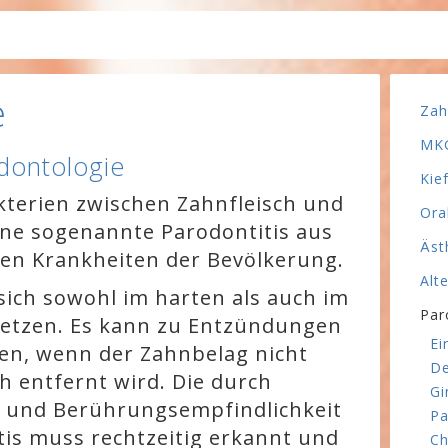
e
Zah
MKG
dontologie
Kie
terien zwischen Zahnfleisch und
Ora
ine sogenannte Parodontitis aus
Äst
ten Krankheiten der Bevölkerung.
Alt
sich sowohl im harten als auch im
Par
setzen. Es kann zu Entzündungen
Ei
en, wenn der Zahnbelag nicht
De
h entfernt wird. Die durch
Gi
 und Berührungsempfindlichkeit
Pa
tis muss rechtzeitig erkannt und
Ch