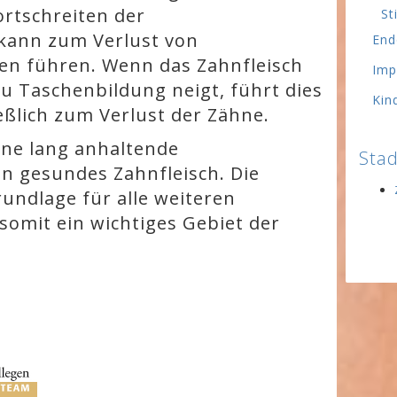
ortschreiten der
St
kann zum Verlust von
End
n führen. Wenn das Zahnfleisch
Imp
u Taschenbildung neigt, führt dies
Kin
eßlich zum Verlust der Zähne.
ine lang anhaltende
Stad
in gesundes Zahnfleisch. Die
rundlage für alle weiteren
omit ein wichtiges Gebiet der