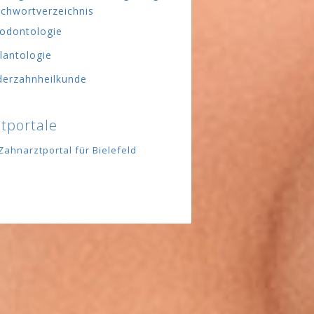
ichwortverzeichnis
odontologie
lantologie
derzahnheilkunde
tportale
Zahnarztportal für Bielefeld