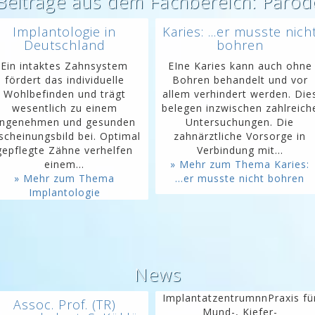
 Beiträge aus dem Fachbereich: Parod
Implantologie in
Karies: ...er musste nich
Deutschland
bohren
Ein intaktes Zahnsystem
EIne Karies kann auch ohne
fördert das individuelle
Bohren behandelt und vor
Wohlbefinden und trägt
allem verhindert werden. Die
wesentlich zu einem
belegen inzwischen zahlreich
ngenehmen und gesunden
Untersuchungen. Die
scheinungsbild bei. Optimal
zahnärztliche Vorsorge in
gepflegte Zähne verhelfen
Verbindung mit...
einem...
» Mehr zum Thema Karies:
» Mehr zum Thema
...er musste nicht bohren
Implantologie
News
ImplantatzentrumnnPraxis fü
Assoc. Prof. (TR)
Mund-, Kiefer-