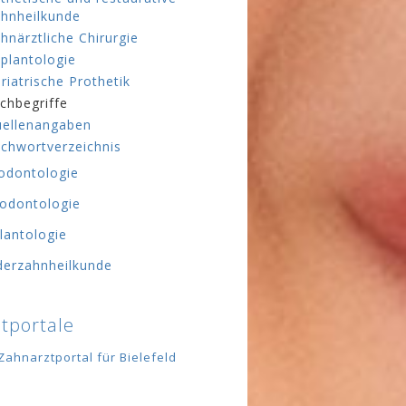
hnheilkunde
hnärztliche Chirurgie
plantologie
riatrische Prothetik
chbegriffe
ellenangaben
ichwortverzeichnis
odontologie
odontologie
lantologie
derzahnheilkunde
tportale
Zahnarztportal für Bielefeld