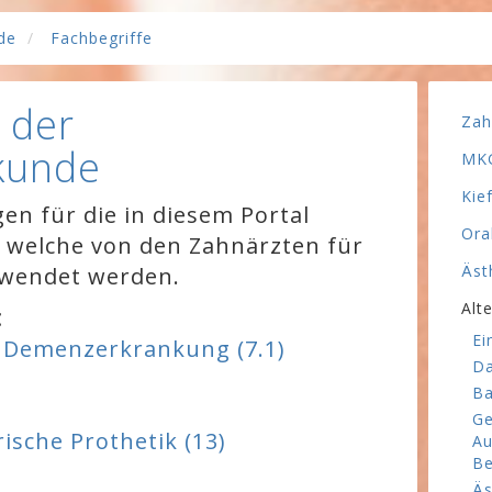
de
Fachbegriffe
 der
Zah
kunde
MKG
Kie
gen für die in diesem Portal
Ora
 welche von den Zahnärzten für
Äst
rwendet werden.
Alt
t
Ei
g
Demenzerkrankung (7.1)
Da
Ba
Ge
rische Prothetik (13)
Au
Be
Äs