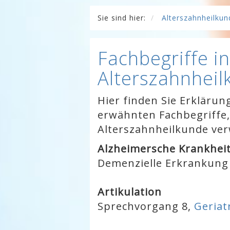
Sie sind hier:
Alterszahnheilkun
Fachbegriffe in
Alterszahnheil
Hier finden Sie Erklärun
erwähnten Fachbegriffe,
Alterszahnheilkunde ve
Alzheimersche Krankhei
Demenzielle Erkrankun
Artikulation
Sprechvorgang
8,
Geriat