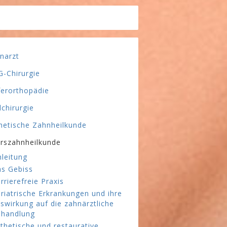
narzt
-Chirurgie
ferorthopädie
lchirurgie
hetische Zahnheilkunde
erszahnheilkunde
nleitung
s Gebiss
rrierefreie Praxis
riatrische Erkrankungen und ihre
swirkung auf die zahnärztliche
handlung
thetische und restaurative