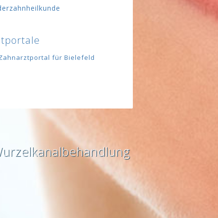
derzahnheilkunde
tportale
Zahnarztportal für Bielefeld
Wurzelkanalbehandlung