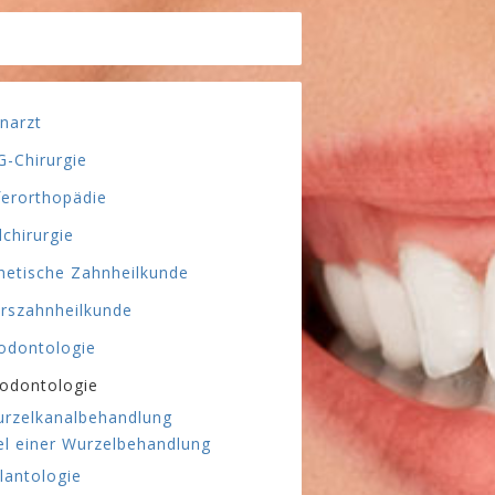
narzt
-Chirurgie
ferorthopädie
lchirurgie
hetische Zahnheilkunde
erszahnheilkunde
odontologie
odontologie
rzelkanalbehandlung
el einer Wurzelbehandlung
lantologie