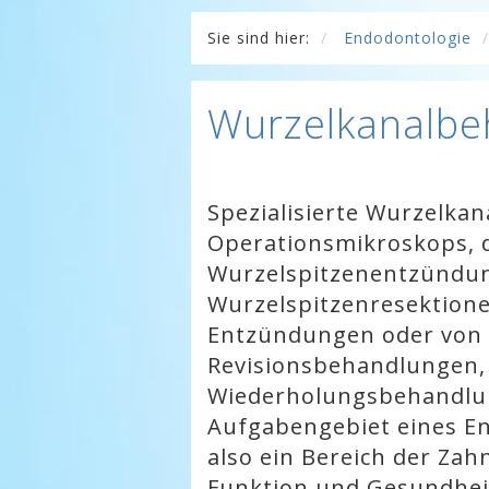
Sie sind hier:
Endodontologie
Wurzelkanalbe
Spezialisierte Wurzelka
Operationsmikroskops, 
Wurzelspitzenentzündun
Wurzelspitzenresektione
Entzündungen oder von
Revisionsbehandlungen,
Wiederholungsbehandlung
Aufgabengebiet eines En
also ein Bereich der Zah
Funktion und Gesundhei