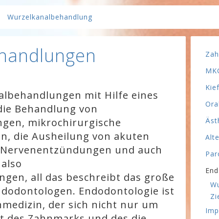
Wurzelkanalbehandlung
handlungen
Zah
MKG
Kie
nalbehandlungen mit Hilfe eines
Ora
die Behandlung von
gen, mikrochirurgische
Äst
n, die Ausheilung von akuten
Alt
 Nervenentzündungen und auch
Par
 also
End
en, all das beschreibt das große
Wu
dodontologen. Endodontologie ist
Zi
nmedizin, der sich nicht nur um
Imp
t des Zahnmarks und des die