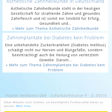
Ästhetische Zahnheilkunde in Deutschland
Ästhetische Zahnheilkunde steht in der heutigen
Gesellschaft für strahlende Zähne und gesundes
Zahnfleisch und ist somit ein Sinnbild für Erfolg,
Gesundheit und...
» Mehr zum Thema Ästhetische Zahnheilkunde
Zahnimplantate bei Diabetes kein Problem
Eine unbehandelte Zuckerkrankheit (Diabetes mellitus)
schädigt nicht nur Nerven und Blutgefäße, sondern
beeinträchtigt auch die Heilung von verletztem
Gewebe. Darum...
» Mehr zum Thema Zahnimplantate bei Diabetes kein
Problem
Fischer Ierimonte GbR - Schorbachstrasse 9 - D-35510
Butzbach -
www.googeln.org
Diese Website nutzt Cookies, um bestmögliche Funktionalität bieten zu
können.
Mehr Infos
Home
Kontakt
Impressum
Datenschutz
AGB
Sitemap