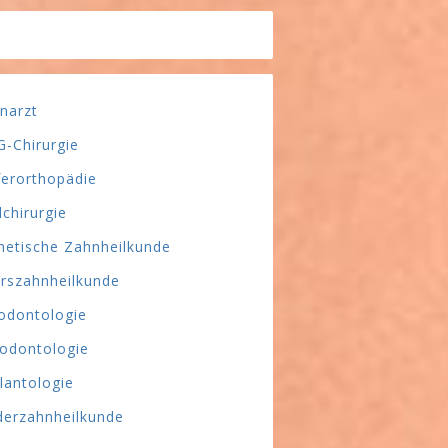
narzt
-Chirurgie
ferorthopädie
lchirurgie
hetische Zahnheilkunde
erszahnheilkunde
odontologie
odontologie
lantologie
derzahnheilkunde