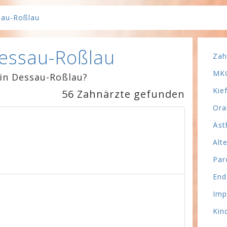
sau-Roßlau
Dessau-Roßlau
Zah
MKG
 in Dessau-Roßlau?
Kie
56 Zahnärzte gefunden
Ora
Äst
Alt
Par
End
Imp
Kin