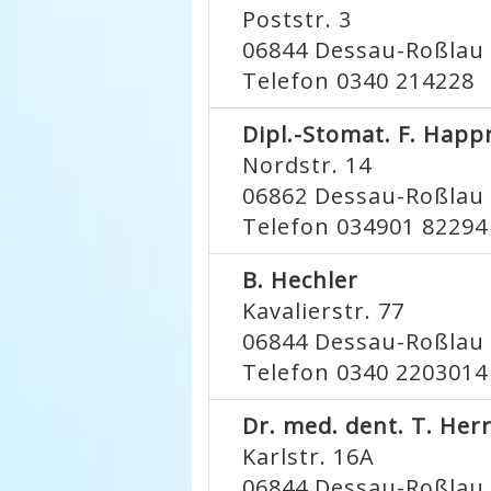
Poststr. 3
06844
Dessau-Roßlau
Telefon 0340 214228
Dipl.-Stomat. F. Happ
Nordstr. 14
06862
Dessau-Roßlau
Telefon 034901 82294
B. Hechler
Kavalierstr. 77
06844
Dessau-Roßlau
Telefon 0340 2203014
Dr. med. dent. T. He
Karlstr. 16A
06844
Dessau-Roßlau