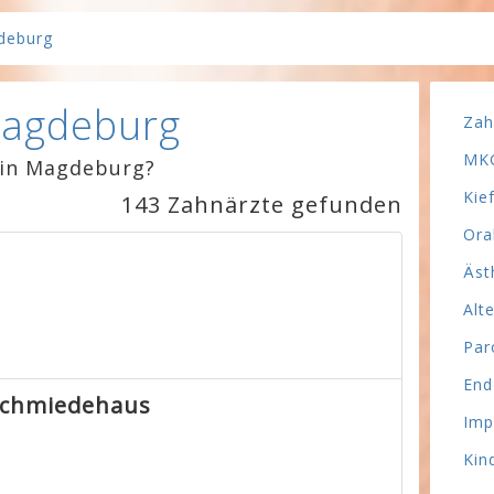
deburg
Magdeburg
Zah
MKG
 in Magdeburg?
Kie
143 Zahnärzte gefunden
Ora
Äst
Alt
Par
End
 Schmiedehaus
Imp
Kin