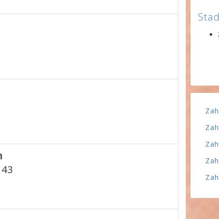
Stad
Zah
Zah
Zah
h
Zah
 43
Zah