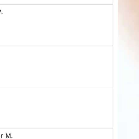
.
r M.