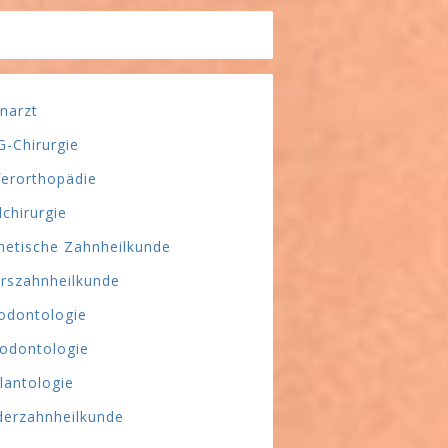
narzt
-Chirurgie
ferorthopädie
lchirurgie
hetische Zahnheilkunde
erszahnheilkunde
odontologie
odontologie
lantologie
derzahnheilkunde