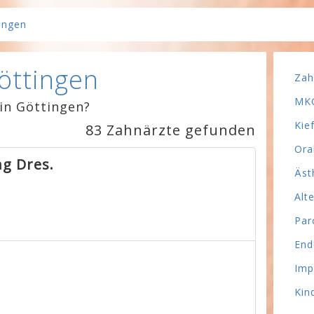
ingen
öttingen
Zah
MKG
in Göttingen?
Kie
83 Zahnärzte gefunden
Ora
ng Dres.
Äst
Alt
Par
End
Imp
Kin