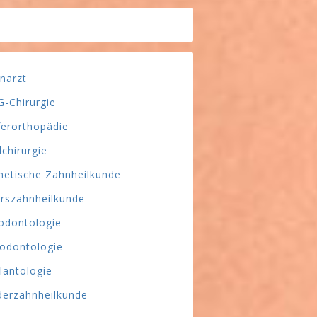
narzt
-Chirurgie
ferorthopädie
lchirurgie
hetische Zahnheilkunde
erszahnheilkunde
odontologie
odontologie
lantologie
derzahnheilkunde