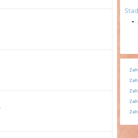
Stad
Zah
Zah
Zah
Zah
6
Zah