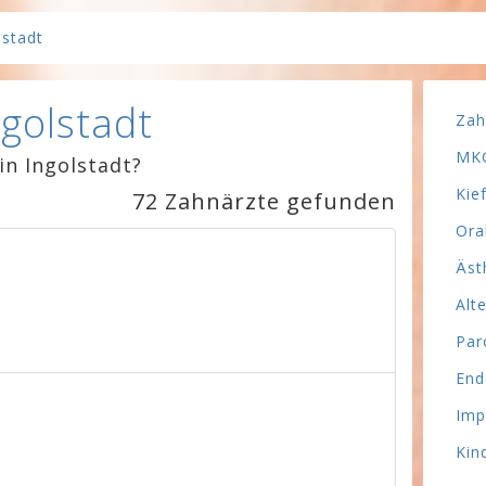
lstadt
ngolstadt
Zah
MKG
in Ingolstadt?
Kie
72 Zahnärzte gefunden
Ora
Äst
Alt
Par
End
Imp
Kin