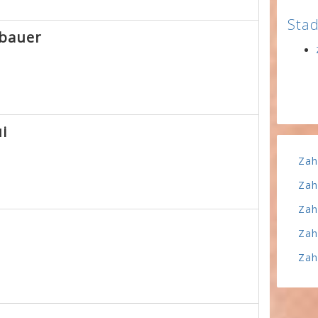
Stad
bauer
i
Zah
Zah
Zah
Zah
Zah