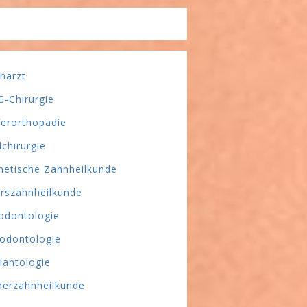
narzt
-Chirurgie
ferorthopädie
lchirurgie
hetische Zahnheilkunde
erszahnheilkunde
odontologie
odontologie
lantologie
derzahnheilkunde