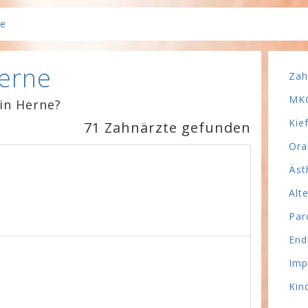
ne
Herne
Zah
MKG
in Herne?
Kie
71 Zahnärzte gefunden
Ora
Äst
Alt
Par
End
Imp
Kin