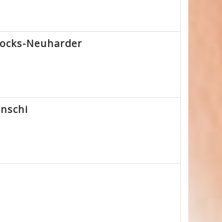
rocks-Neuharder
inschi