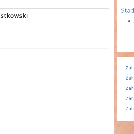
Stad
astkowski
Zah
Zah
Zah
Zah
Zah