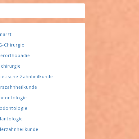
narzt
-Chirurgie
ferorthopädie
lchirurgie
hetische Zahnheilkunde
erszahnheilkunde
odontologie
odontologie
lantologie
derzahnheilkunde