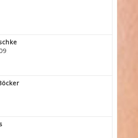
aschke
09
Böcker
s