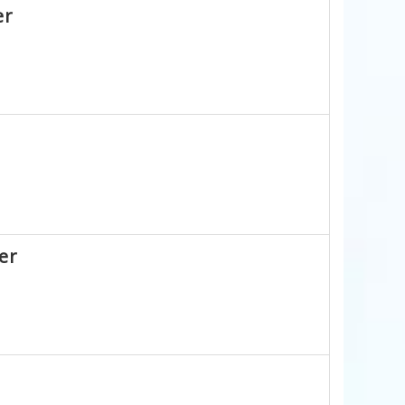
er
er