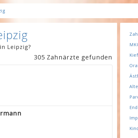
zig
eipzig
Zah
MKG
in Leipzig?
Kie
305 Zahnärzte gefunden
Ora
Äst
Alt
Par
End
kermann
Imp
Kin