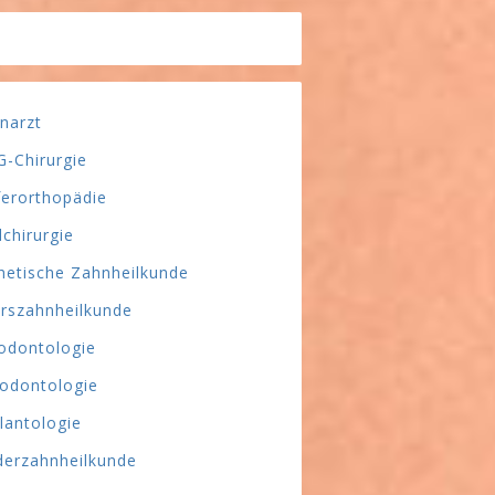
narzt
-Chirurgie
ferorthopädie
lchirurgie
hetische Zahnheilkunde
erszahnheilkunde
odontologie
odontologie
lantologie
derzahnheilkunde