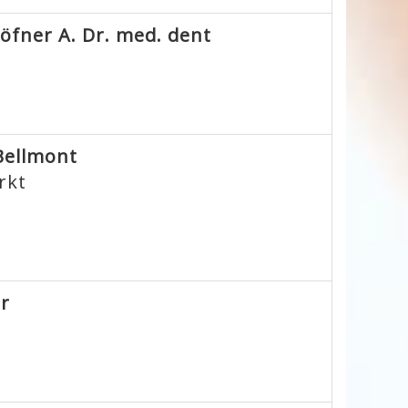
Höfner A. Dr. med. dent
Bellmont
rkt
er