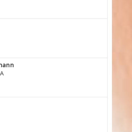
hmann
1A