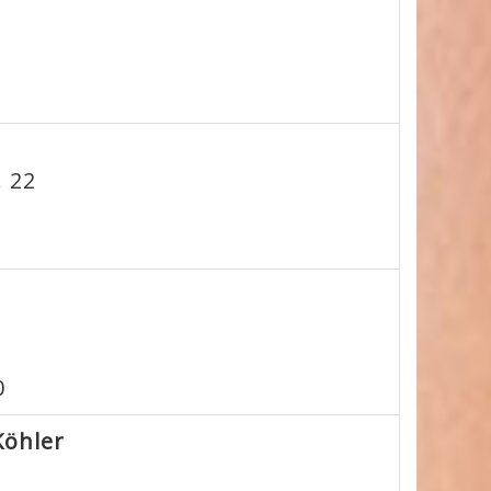
. 22
0
Köhler