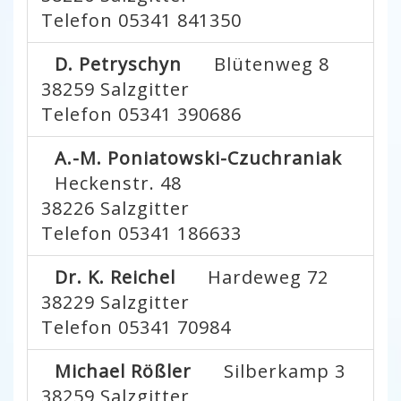
Telefon 05341 841350
D. Petryschyn
Blütenweg 8
38259
Salzgitter
Telefon 05341 390686
A.-M. Poniatowski-Czuchraniak
Heckenstr. 48
38226
Salzgitter
Telefon 05341 186633
Dr. K. Reichel
Hardeweg 72
38229
Salzgitter
Telefon 05341 70984
Michael Rößler
Silberkamp 3
38259
Salzgitter