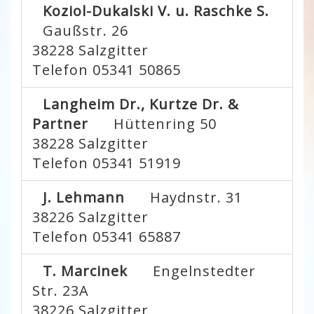
Koziol-Dukalski V. u. Raschke S.
Gaußstr. 26
38228
Salzgitter
Telefon 05341 50865
Langheim Dr., Kurtze Dr. &
Partner
Hüttenring 50
38228
Salzgitter
Telefon 05341 51919
J. Lehmann
Haydnstr. 31
38226
Salzgitter
Telefon 05341 65887
T. Marcinek
Engelnstedter
Str. 23A
38226
Salzgitter