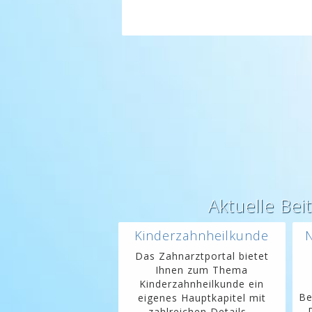
Aktuelle Bei
Kinderzahnheilkunde
N
Das Zahnarztportal bietet
Ihnen zum Thema
Kinderzahnheilkunde ein
Be
eigenes Hauptkapitel mit
zahlreichen Details...