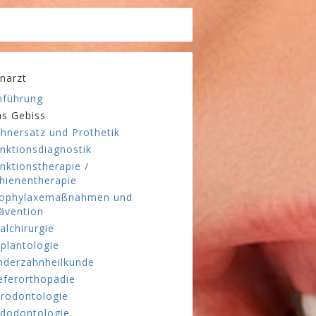
narzt
nführung
s Gebiss
hnersatz und Prothetik
nktionsdiagnostik
nktionstherapie /
hienentherapie
ophylaxemaßnahmen und
ävention
alchirurgie
plantologie
nderzahnheilkunde
eferorthopädie
rodontologie
dodontologie