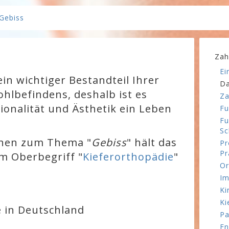
Gebiss
Zah
Ei
ein wichtiger Bestandteil Ihrer
Da
hlbefindens, deshalb ist es
Za
tionalität und Ästhetik ein Leben
Fu
Fu
Sc
onen zum Thema "
Gebiss
" hält das
Pr
Pr
m Oberbegriff "
Kieferorthopädie
"
Or
Im
Ki
Ki
 in Deutschland
Pa
En