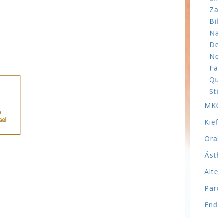
Za
Bi
Na
De
No
Fa
Qu
St
MKG
Kie
Ora
Äst
Alt
Par
End