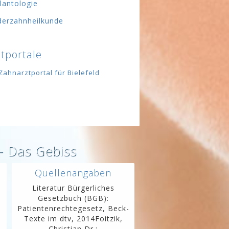
lantologie
derzahnheilkunde
tportale
Zahnarztportal für Bielefeld
 - Das Gebiss
Quellenangaben
Literatur Bürgerliches
Gesetzbuch (BGB):
Patientenrechtegesetz, Beck-
Texte im dtv, 2014Foitzik,
Christian Dr.: