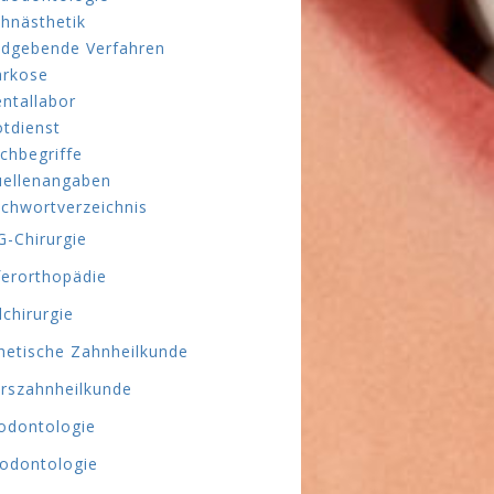
hnästhetik
ldgebende Verfahren
rkose
ntallabor
tdienst
chbegriffe
ellenangaben
ichwortverzeichnis
-Chirurgie
ferorthopädie
lchirurgie
hetische Zahnheilkunde
erszahnheilkunde
odontologie
odontologie