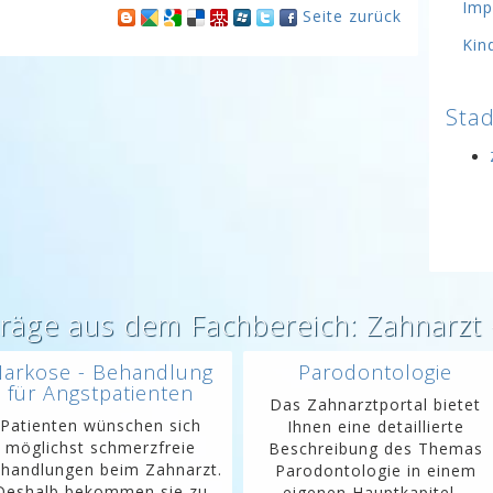
Imp
Seite zurück
Kin
Stad
träge aus dem Fachbereich: Zahnarzt
arkose - Behandlung
Parodontologie
für Angstpatienten
Das Zahnarztportal bietet
Patienten wünschen sich
Ihnen eine detaillierte
möglichst schmerzfreie
Beschreibung des Themas
handlungen beim Zahnarzt.
Parodontologie in einem
Deshalb bekommen sie zu
eigenen Hauptkapitel...