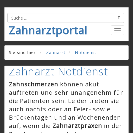
Zahnarztportal
Togg
navig
Sie sind hier:
Zahnarzt
Notdienst
Zahnarzt Notdienst
Zahnschmerzen
können akut
auftreten und sehr unangenehm für
die Patienten sein. Leider treten sie
auch nachts oder an Feier- sowie
Brückentagen und an Wochenenden
auf, wenn die
Zahnarztpraxen
in der