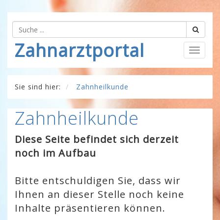
Zahnarztportal
Togg
navig
Sie sind hier:
Zahnheilkunde
Zahnheilkunde
Dies
e Seite befind
et sich derzeit
noc
h im Aufbau
Bitte entschuldigen Sie, dass wir
Ihnen an dieser Stelle noch keine
Inhalte präsentieren können.