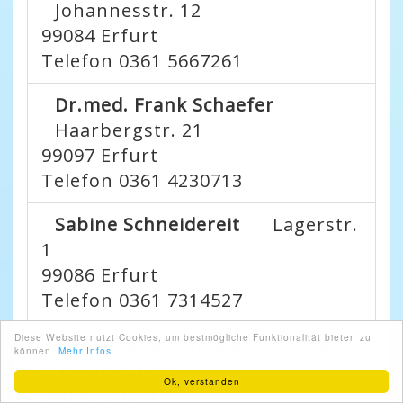
Johannesstr. 12
99084
Erfurt
Telefon 0361 5667261
Dr.med. Frank Schaefer
Haarbergstr. 21
99097
Erfurt
Telefon 0361 4230713
Sabine Schneidereit
Lagerstr.
1
99086
Erfurt
Telefon 0361 7314527
Diese Website nutzt Cookies, um bestmögliche Funktionalität bieten zu
MUDr Peter Scholze
Gustav-
können.
Mehr Infos
Freytag-Str. 39
Ok, verstanden
99096
Erfurt