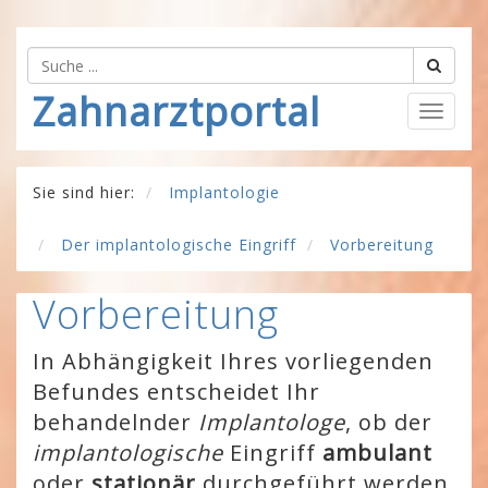
Zahnarztportal
Togg
navig
Sie sind hier:
Implantologie
Der implantologische Eingriff
Vorbereitung
Vorbereitung
In Abhängigkeit Ihres vorliegenden
Befundes entscheidet Ihr
behandelnder
Implantologe
, ob der
implantologische
Eingriff
ambulant
oder
stationär
durchgeführt werden