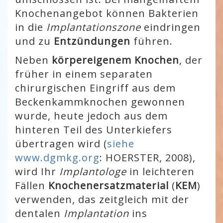
Knochenangebot können Bakterien
in die
Implantationszone
eindringen
und zu
Entzündungen
führen.
Neben
körpereigenem Knochen
, der
früher in einem separaten
chirurgischen Eingriff aus dem
Beckenkammknochen gewonnen
wurde, heute jedoch aus dem
hinteren Teil des Unterkiefers
übertragen wird (
siehe
www.dgmkg.org
: HOERSTER, 2008),
wird Ihr
Implantologe
in leichteren
Fällen
Knochenersatzmaterial
(
KEM
)
verwenden, das zeitgleich mit der
dentalen
Implantation
ins