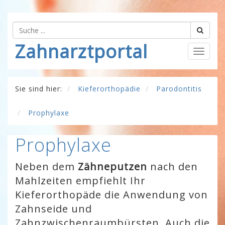
Zahnarztportal
Togg
navig
Sie sind hier:
Kieferorthopädie
Parodontitis
Prophylaxe
Prophylaxe
Neben dem
Zähneputzen
nach den
Mahlzeiten empfiehlt Ihr
Kieferorthopäde die Anwendung von
Zahnseide und
Zahnzwischenraumbürsten. Auch die