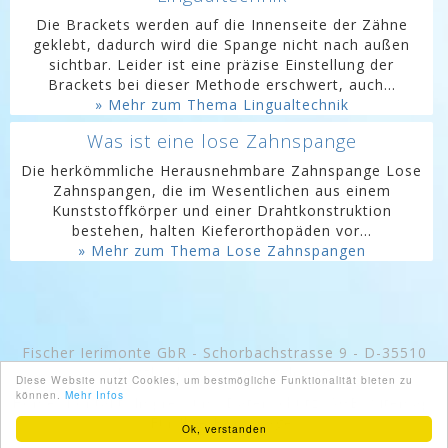
Die Brackets werden auf die Innenseite der Zähne
geklebt, dadurch wird die Spange nicht nach außen
sichtbar. Leider ist eine präzise Einstellung der
Brackets bei dieser Methode erschwert, auch...
» Mehr zum Thema Lingualtechnik
Was ist eine lose Zahnspange
Die herkömmliche Herausnehmbare Zahnspange Lose
Zahnspangen, die im Wesentlichen aus einem
Kunststoffkörper und einer Drahtkonstruktion
bestehen, halten Kieferorthopäden vor...
» Mehr zum Thema Lose Zahnspangen
Fischer Ierimonte GbR - Schorbachstrasse 9 - D-35510
Butzbach -
www.googeln.org
Diese Website nutzt Cookies, um bestmögliche Funktionalität bieten zu
können.
Mehr Infos
Home
Kontakt
Impressum
Datenschutz
AGB
Sitemap
Für Ihre Homepage
Ok, verstanden