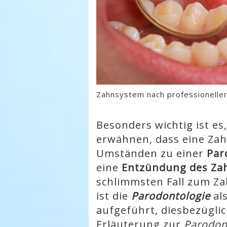
Zahnsystem nach professioneller
Besonders wichtig ist e
erwähnen, dass eine Za
Umständen zu einer
Par
eine
Entzündung des Za
schlimmsten Fall zum Za
ist die
Parodontologie
al
aufgeführt, diesbezüglic
Erläuterung zur
Parodont