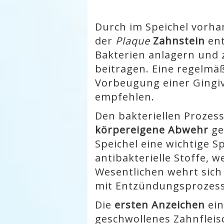
Durch im Speichel vorha
der
Plaque
Zahnstein
en
Bakterien anlagern und 
beitragen. Eine regelmä
Vorbeugung einer Gingivi
empfehlen.
Den bakteriellen Prozes
körpereigene Abwehr
ge
Speichel eine wichtige S
antibakterielle Stoffe, 
Wesentlichen wehrt sich
mit Entzündungsprozes
Die
ersten Anzeichen
ei
geschwollenes Zahnfleis