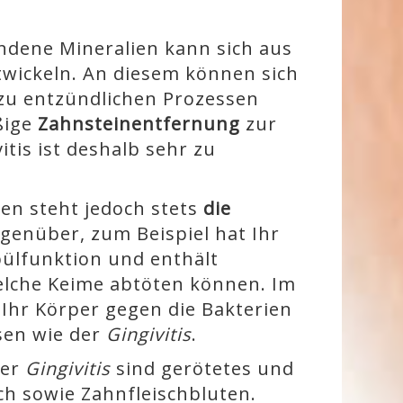
ndene Mineralien kann sich aus
twickeln. An diesem können sich
zu entzündlichen Prozessen
ßige
Zahnsteinentfernung
zur
tis ist deshalb sehr zu
sen steht jedoch stets
die
genüber, zum Beispiel hat Ihr
pülfunktion und enthält
welche Keime abtöten können. Im
 Ihr Körper gegen die Bakterien
sen wie der
Gingivitis
.
ner
Gingivitis
sind gerötetes und
ch sowie Zahnfleischbluten.