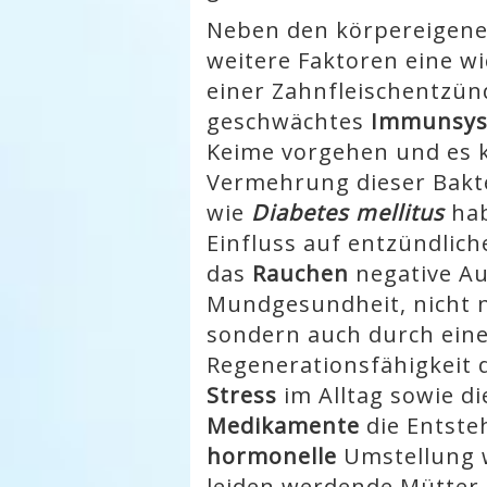
Neben den körpereigen
weitere Faktoren eine wi
einer Zahnfleischentzün
geschwächtes
Immunsy
Keime vorgehen und es 
Vermehrung dieser Bakt
wie
Diabetes mellitus
hab
Einfluss auf entzündlic
das
Rauchen
negative A
Mundgesundheit, nicht 
sondern auch durch ein
Regenerationsfähigkeit 
Stress
im Alltag sowie d
Medikamente
die Entst
hormonelle
Umstellung 
leiden werdende Mütter 