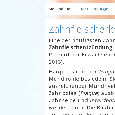
Sie sind hier:
MKG-Chirurgie
Zahnfleischer
Eine der häufigsten Zah
Zahnfleischentzündung
Prozent der Erwachsene
2013).
Hauptursache der
Gingiv
Mundhöhle besiedeln. Si
ausreichender Mundhygi
Zahnbelag (
Plaque
) ausb
Zahnseide und
Interdent
werden kann. Die Bakteri
aus, die Zahnfleischen