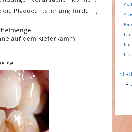
Äst
e die Plaqueentstehung fördern,
Alt
Par
ichelmenge
End
hne auf dem Kieferkamm
Imp
Kin
weise
Stad