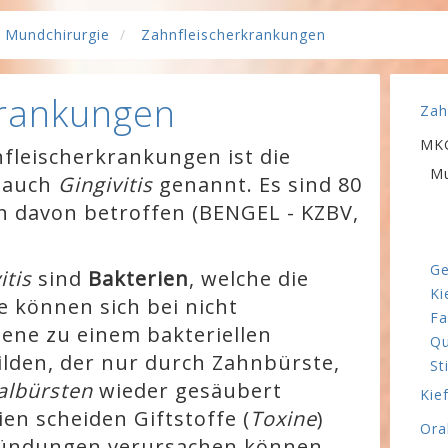
Mundchirurgie
Zahnfleischerkrankungen
krankungen
Zah
MKG
nfleischerkrankungen ist die
Mu
, auch
Gingivitis
genannt. Es sind 80
n davon betroffen (BENGEL - KZBV,
Ge
itis
sind
Bakterien
, welche die
Ki
e können sich bei nicht
Fa
ene zu einem bakteriellen
Qu
ilden, der nur durch Zahnbürste,
St
albürsten
wieder gesäubert
Kie
en scheiden Giftstoffe (
Toxine
)
Ora
tzündungen verursachen können.