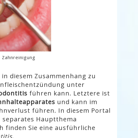
 Zahnreinigung
s, in diesem Zusammenhang zu
hnfleischentzündung unter
odontitis
führen kann. Letztere ist
hnhalteapparates
und kann im
hnverlust führen. In diesem Portal
s separates Hauptthema
h finden Sie eine ausführliche
itis
.