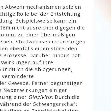
en Abwehrmechanismen spielen
chtige Rolle bei der Entstehung
dung. Beispielsweise kann ein
stem
nicht ausreichend gegen die
kommt zu einer übermäßigen
erien. Stoffwechselerkrankungen
en ebenfalls einen störenden
he Prozesse. Darüber hinaus hat
uswirkungen auf Ihre
nur durch die Ablagerungen,
e verminderte
der Gewebe. Ferner begünstigen
ie Nebenwirkungen einiger
ehung einer
Gingivitis
. Durch die
während der Schwangerschaft
häufiger an Zahnfleischbluten.