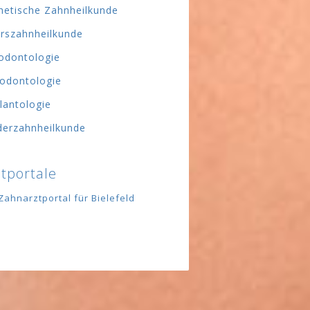
hetische Zahnheilkunde
erszahnheilkunde
odontologie
odontologie
lantologie
derzahnheilkunde
tportale
Zahnarztportal für Bielefeld