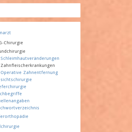
narzt
-Chirurgie
ndchirurgie
Schleimhautveränderungen
Zahnfleischerkrankungen
Operative Zahnentfernung
sichtschirurgie
eferchirurgie
chbegriffe
ellenangaben
ichwortverzeichnis
ferorthopädie
lchirurgie