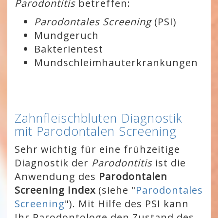
Parodontitis
betreffen:
Parodontales Screening
(PSI)
Mundgeruch
Bakterientest
Mundschleimhauterkrankungen
Zahnfleischbluten Diagnostik
mit Parodontalen Screening
Sehr wichtig für eine frühzeitige
Diagnostik der
Parodontitis
ist die
Anwendung des
Parodontalen
Screening Index
(siehe "
Parodontales
Screening
"). Mit Hilfe des PSI kann
Ihr Parodontologe den Zustand des